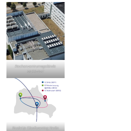
Rechenzentrumsgelände
Mahlsdorf
ScaleUp Glasfaserring Berlin