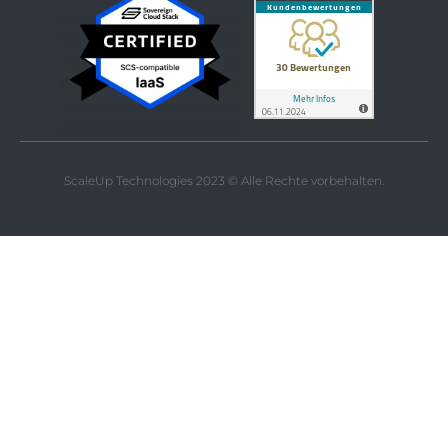
ScaleUp Technologies 2023 © Alle Rechte vorbehalten.