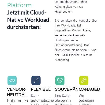
Datenschutzrecht, ohne
Platform
Abhängigkeit von US-
Jetzt mit Cloud-
Hyperscalern.
Native Workload
Sie behalten die Kontrolle über
durchstarten!
Ihre Workloads: kein
proprietäres Control Plane,
keine versteckten API-
Bindungen, keine
Drittlandübertragung. Das
Ökosystem bleibt offen — von
der CI/CD-Pipeline bis zum
Monitoring.
VENDOR-
FLEXIBEL
SOUVERÄN
MANAGED
NEUTRAL
Dank
Ihre Daten
Wir
automatischer
bleiben in
betreiben
Kubernetes