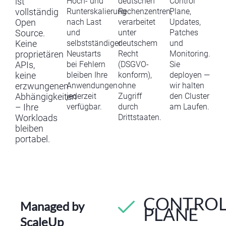
Hoch- und
deutschen
Control
ist
Runterskalierung
Rechenzentren,
Plane,
vollständig
nach Last
verarbeitet
Updates,
O
pen
und
unter
Patches
Source.
selbstständiger
deutschem
und
Keine
Neustarts
Recht
Monitoring.
proprietären
bei Fehlern
(DSGVO-
Sie
APIs,
bleiben Ihre
konform),
deployen —
keine
Anwendungen
ohne
wir halten
erzwungenen
jederzeit
Zugriff
den Cluster
Abhängigkeiten
verfügbar.
durch
am Laufen.
– Ihre
Drittstaaten.
Workloads
bleiben
portabel.
CONTRO
Managed by
PLANE
ScaleUp