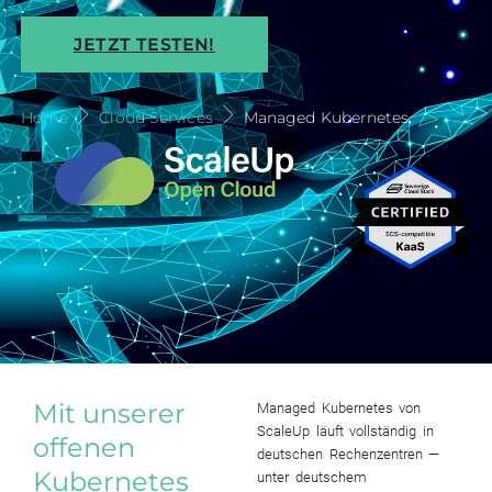
JETZT TESTEN!
Home
Cloud Services
Managed Kubernetes
Mit unserer
Managed Kubernetes von
ScaleUp läuft vollständig in
offenen
deutschen Rechenzentren —
Kubernetes
unter deutschem