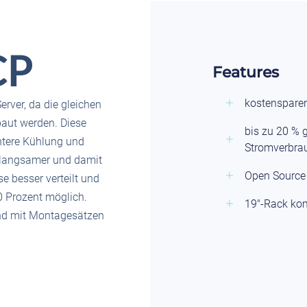
CP
Features
kostenspare
rver, da die gleichen
baut werden. Diese
bis zu 20 % 
entere Kühlung und
Stromverbra
n langsamer und damit
Open Source
e besser verteilt und
0 Prozent möglich.
19"-Rack ko
und mit Montagesätzen