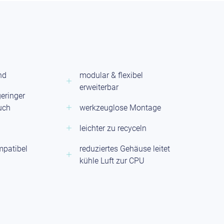
nd
modular & flexibel
erweiterbar
geringer
uch
werkzeuglose Montage
leichter zu recyceln
mpatibel
reduziertes Gehäuse leitet
kühle Luft zur CPU