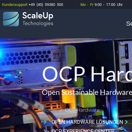
Kundensupport
+49 (40) 59380 500
Mo - Fr
9:00 - 17:00 Uhr
S
OCP Har
Open Sustainable Hardwar
Home
OCP Hardware
OPEN HARDWARE LÖSUNGEN
OCP EXPERIENCE CENTER