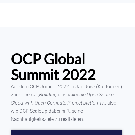
OCP Global
Summit 2022
Auf dem OCP Summit 2022 in San Jose (Kalifornien)
zum Thema „
Building a sustainable Open Source
Cloud with Open Compute Project platforms
„, also
wie OCP ScaleUp dabei hilft, seine
Nachhaltigkeitsziele zu realisieren.