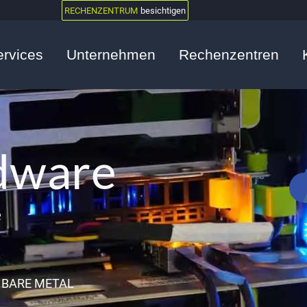
RECHENZENTRUM
besichtigen
ervices
Unternehmen
Rechenzentren
dware
e
BARE METAL