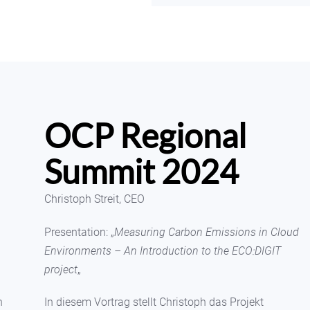
OCP Regional
Summit 2024
Christoph Streit, CEO
Presentation: „
Measuring Carbon Emissions in Cloud
Environments – An Introduction to the ECO:DIGIT
project
„
n
In diesem Vortrag stellt Christoph das Projekt