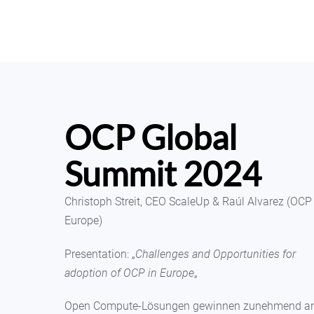
OCP Global
Summit 2024
Christoph Streit, CEO ScaleUp & Raúl Alvarez (OCP
Europe)
Presentation: „
Challenges and Opportunities for
adoption of OCP in Europe
„
Open Compute-Lösungen gewinnen zunehmend a