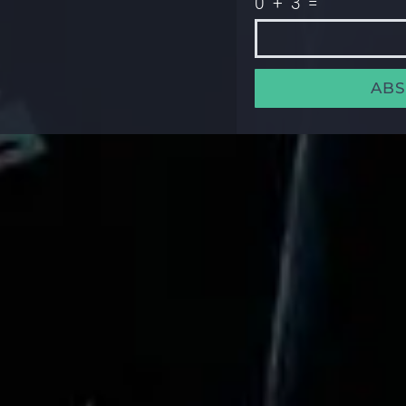
0 + 3 =
AB
Alternative: