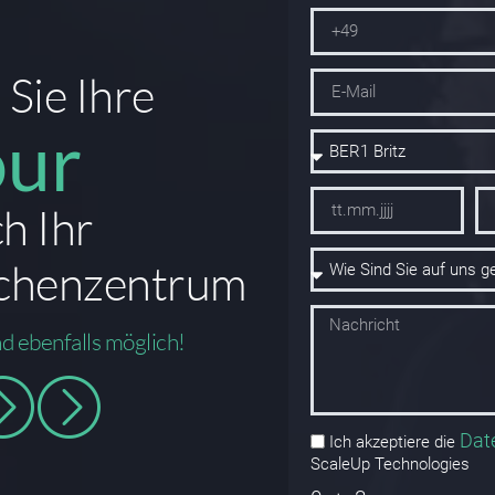
Sie Ihre
our
h Ihr
chenzentrum
nd ebenfalls möglich!
Dat
Ich akzeptiere die
ScaleUp Technologies