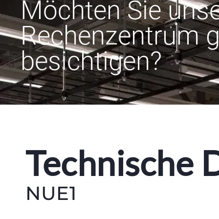
Möchten Sie unse
Rechenzentrum g
besichtigen?
Technische 
NUE1