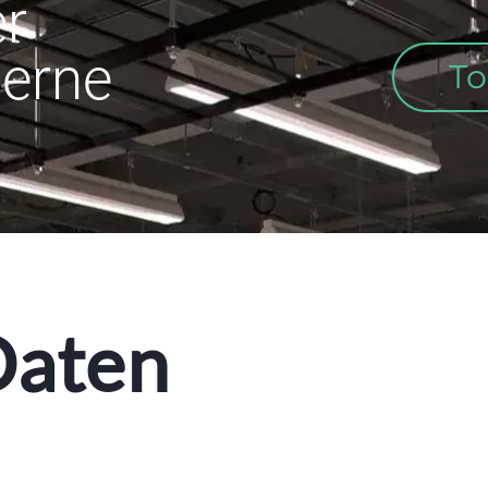
r
erne
T
Daten