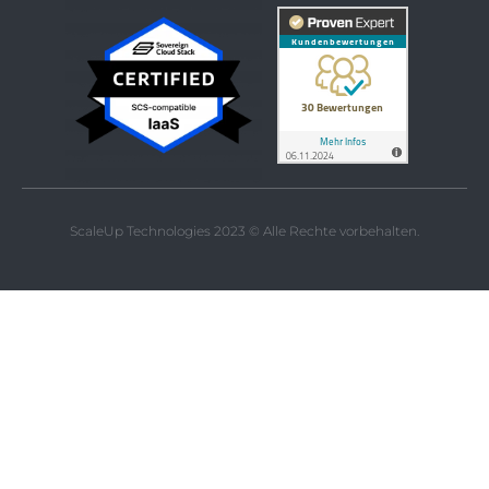
ScaleUp Technologies 2023 © Alle Rechte vorbehalten.