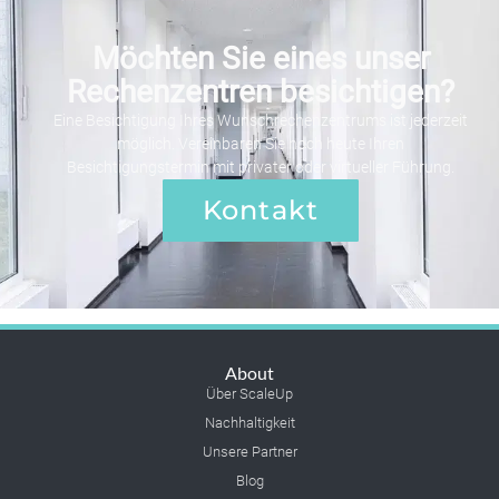
Möchten Sie eines unser
Rechenzentren besichtigen?
Eine Besichtigung Ihres Wunschrechenzentrums ist jederzeit
möglich. Vereinbaren Sie noch heute Ihren
Besichtigungstermin mit privater oder virtueller Führung.
Kontakt
About
Über ScaleUp
Nachhaltigkeit
Unsere Partner
Blog