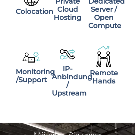
Private
Dedicated
Cloud
Server /
Colocation
Hosting
Open
Compute
IP-
Monitoring
Remote
Anbindung
/Support
Hands
/
Upstream