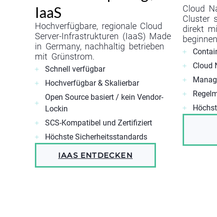
IaaS
Cloud N
Cluster 
Hochverfügbare, regionale Cloud
direkt 
Server-Infrastrukturen (IaaS) Made
beginnen
in Germany, nachhaltig betrieben
Contai
mit Grünstrom.
Cloud 
Schnell verfügbar
Manage
Hochverfügbar & Skalierbar
Regelm
Open Source basiert / kein Vendor-
Höchst
Lockin
SCS-Kompatibel und Zertifiziert
Höchste Sicherheitsstandards
IAAS ENTDECKEN