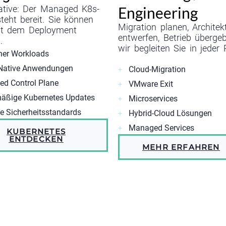
Engineering
ative: Der Managed K8s-
steht bereit. Sie können
Migration planen, Architek
mit dem Deployment
entwerfen, Betrieb überge
.
wir begleiten Sie in jeder
ner Workloads
Native Anwendungen
Cloud-Migration
d Control Plane
VMware Exit
äßige Kubernetes Updates
Microservices
e Sicherheitsstandards
Hybrid-Cloud Lösungen
Managed Services
KUBERNETES
ENTDECKEN
MEHR ERFAHREN