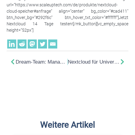
url=“https://www.scaleuptech.com/de/produkte/nextcloud-
cloud-speicher#anfrage“ align=“center“ bg_color=“#cad411″
btn_hover_bg=“#292f6c“ btn_hover_txt_color=“#ffffff“]Jetzt
Nextcloud 14 Tage testen![/mk_button][vc_empty_space
height=“52px“]
Dream-Team: Managed IaC und DevOps
Nextcloud für Universitäten und Schulen
Weitere Artikel