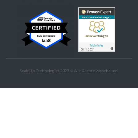
ScaleUp Technologies 2023 © Alle Rechte vorbehalten.