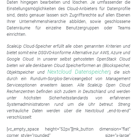
Daten hingegen bearbeiten und löschen. Je umfassender die
Einstellungsmöglichkeiten des Cloud-Anbieters für Datenprofile
sind, desto genauer lassen sich Zugriffsrechte auf allen Ebenen
Ihrer Unternehmenshierarchie abbilden, sowie geschlossene
Datenräume für einzelne Benutzergruppen oder Teams
einrichten.
ScaleUp Cloud-Speicher erfüllt alle oben genannten Kriterien und
bietet somit eine DSGVO-konforme Alternative zur AWS, Azure und
Google Cloud. In unserer selbst gehosteten OpenStack Cloud
bieten wir alle denkbaren Cloud Speicherformen an (Blockspeicher,
Nextcloud Datenspeicher
Objektspeicher und
), die sich
durch ein Rundum-Sorglos-Serviceangebot von Management
Serviceoptionen erweitern lassen.
Alle
ScaleUp Open Cloud
Rechenzentren befinden sich zudem in Deutschland und werden
unter höchsten Sicherheitsstandards von erfahrenen
Systemadministratoren rund um die Uhr betreut. Streng
vertrauliche Daten werden über die Nextcloud „end-to-end“
verschlüsselt.
[vc_empty_space height=“52px“][mk_button dimension=“flat“
corner_style=“rounded“ size=“x-large“