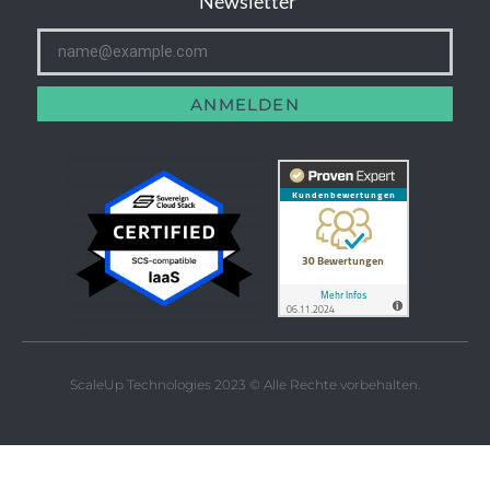
Newsletter
ANMELDEN
ScaleUp Technologies 2023 © Alle Rechte vorbehalten.