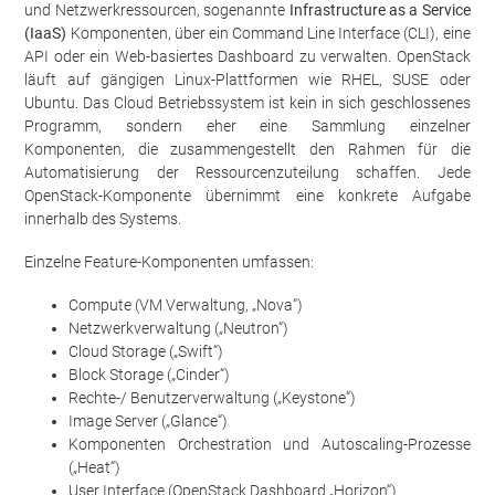
und Netzwerkressourcen, sogenannte
Infrastructure as a Service
(IaaS)
Komponenten, über ein Command Line Interface (CLI), eine
API oder ein Web-basiertes Dashboard zu verwalten. OpenStack
läuft auf gängigen Linux-Plattformen wie RHEL, SUSE oder
Ubuntu. Das Cloud Betriebssystem ist kein in sich geschlossenes
Programm, sondern eher eine Sammlung einzelner
Komponenten, die zusammengestellt den Rahmen für die
Automatisierung der Ressourcenzuteilung schaffen. Jede
OpenStack-Komponente übernimmt eine konkrete Aufgabe
innerhalb des Systems.
Einzelne Feature-Komponenten umfassen:
Compute (VM Verwaltung, „Nova“)
Netzwerkverwaltung („Neutron“)
Cloud Storage („Swift“)
Block Storage („Cinder“)
Rechte-/ Benutzerverwaltung („Keystone“)
Image Server („Glance“)
Komponenten Orchestration und Autoscaling-Prozesse
(„Heat“)
User Interface (OpenStack Dashboard „Horizon“)