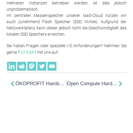
mehreren Instanzen betrieben werden, ist dies jedoch
unproblematisch.
Im zentralen Massenspeicher unserer IaaS-Cloud nutzen wir
auch zunehmend Flash Speicher (SSD, NVMe). Aufgrund der
Netzwerklatenz kann dieser jedoch nicht die Geschwindigkeit des
lokalen SSD Speichers erreichen.
Sie haben Fragen oder spezielle I/O Anforderungen? Nehmen Sie
Kontakt
gerne
mit uns auf.
ÖKOPROFIT Hamburg — Erste Begegnung bei der 29. Auftaktveranstaltung 2020/21
Open Compute Hardware macht Rechenzentren fit für Green IT