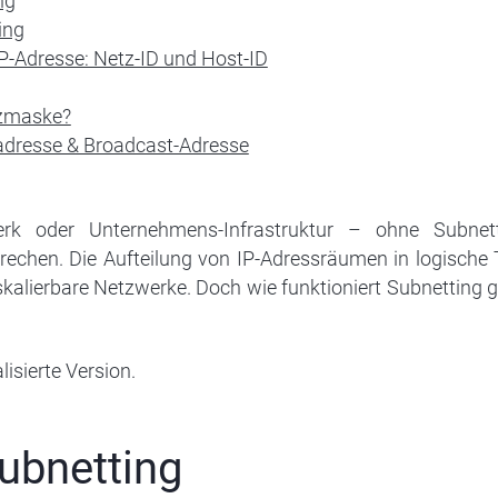
ng
ing
IP-Adresse: Netz-ID und Host-ID
tzmaske?
zadresse & Broadcast-Adresse
rk oder Unternehmens-Infrastruktur – ohne Subnet
chen. Die Aufteilung von IP-Adressräumen in logische Te
d skalierbare Netzwerke. Doch wie funktioniert Subnetting
alisierte Version.
Subnetting