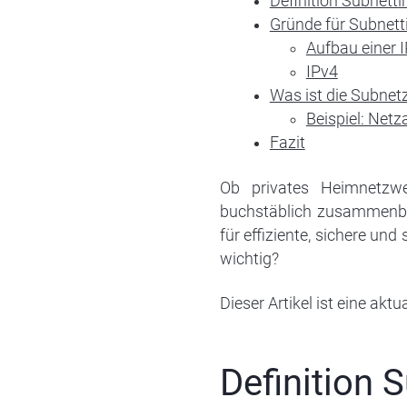
Definition Subnetti
Gründe für Subnett
Aufbau einer 
IPv4
Was ist die Subne
Beispiel: Net
Fazit
Ob privates Heimnetzwe
buchstäblich zusammenbre
für effiziente, sichere un
wichtig?
Dieser Artikel ist eine aktu
Definition 