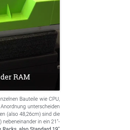
inzelnen Bauteile wie CPU,
er Anordnung unterscheiden
zen (also 48,26cm) sind die
) nebeneinander in ein 21″-
e Racks, also Standard 19″