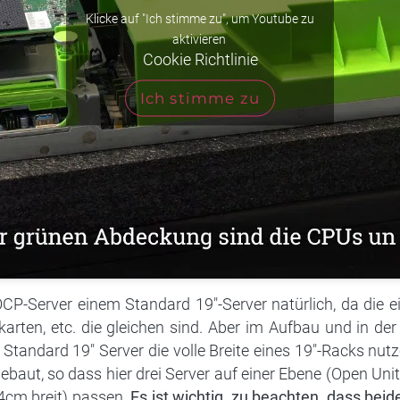
Klicke auf "Ich stimme zu", um Youtube zu
aktivieren
Cookie Richtlinie
Ich stimme zu
OCP-Server einem Standard 19″-Server natürlich, da die e
karten, etc. die gleichen sind. Aber im Aufbau und in d
 Standard 19″ Server die volle Breite eines 19″-Racks nut
aut, so dass hier drei Server auf einer Ebene (Open Unit
cm breit) passen.
Es ist wichtig, zu beachten, dass beid