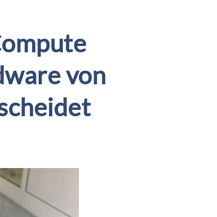
Compute
dware von
scheidet