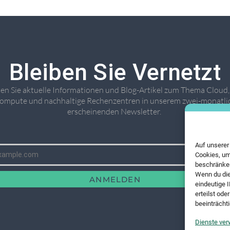
Bleiben Sie Vernetzt
ten Sie aktuelle Informationen und Blog-Artikel zum Thema Cloud
ompute und nachhaltige Rechenzentren in unserem zwei-monatli
erscheinenden Newsletter. ​
Auf unserer
Cookies, um
beschränken
Wenn du die
ANMELDEN
eindeutige 
erteilst od
beeinträchti
Dienste ver