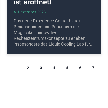
ist eröffnet!
4. Dezember 2025
Das neue Experience Center bietet
Besucherinnen und Besuchern die
Möglichkeit, innovative
Rechenzentrumskonzepte zu erleben,
insbesondere das Liquid Cooling Lab für...
1
2
3
4
5
6
7