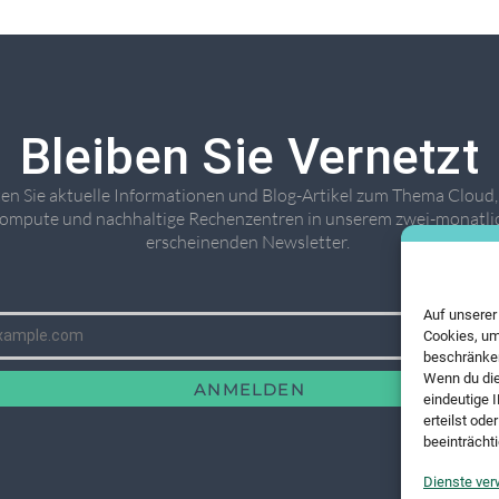
Bleiben Sie Vernetzt
ten Sie aktuelle Informationen und Blog-Artikel zum Thema Cloud
ompute und nachhaltige Rechenzentren in unserem zwei-monatli
erscheinenden Newsletter. ​
Auf unserer
Cookies, um
beschränken
Wenn du die
ANMELDEN
eindeutige 
erteilst od
beeinträchti
Dienste ver