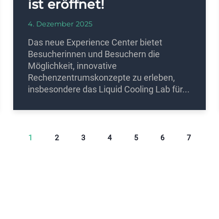
ist eröffnet!
4. Dezember 2025
Das neue Experience Center bietet
Besucherinnen und Besuchern die
Möglichkeit, innovative
Rechenzentrumskonzepte zu erleben,
insbesondere das Liquid Cooling Lab für...
1
2
3
4
5
6
7