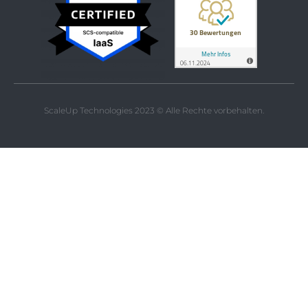
ScaleUp Technologies 2023 © Alle Rechte vorbehalten.