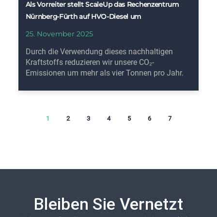
Als Vorreiter stellt ScaleUp das Rechenzentrum
Nürnberg-Fürth auf HVO-Diesel um
25. November 2025
Durch die Verwendung dieses nachhaltigen
Kraftstoffs reduzieren wir unsere CO₂-
Emissionen um mehr als vier Tonnen pro Jahr.
1
2
3
4
5
6
7
Bleiben Sie Vernetzt