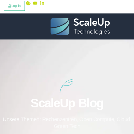
Log In
ScaleUp Blog
Unsere Themen: Rechenzentren, Open Compute, Cloud,
Green Tech