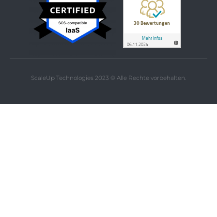
ScaleUp Technologies 2023 © Alle Rechte vorbehalten.