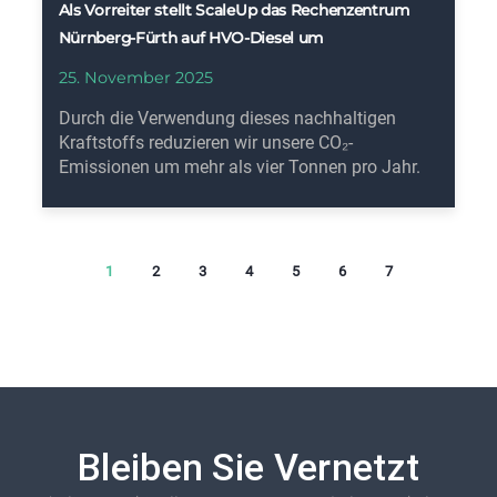
Als Vorreiter stellt ScaleUp das Rechenzentrum
Nürnberg-Fürth auf HVO-Diesel um
25. November 2025
Durch die Verwendung dieses nachhaltigen
Kraftstoffs reduzieren wir unsere CO₂-
Emissionen um mehr als vier Tonnen pro Jahr.
1
2
3
4
5
6
7
Bleiben Sie Vernetzt