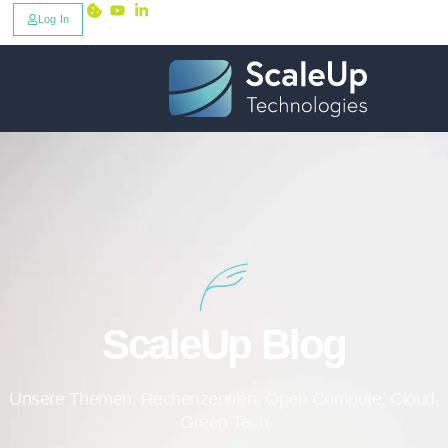
Log In
ScaleUp Blog
Unsere Themen: Rechenzentren, Open Compute, Cloud,
Green Tech