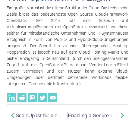
Ein großer Vorteil ist die offene Struktur der Cloud. Die technische
Basis bildet das bedeutendste Open Source Cloud-Framework
OpenStack. Seit 2015 hat sich ScaleUp auf
Virtualisierungslösungen mit OpenStack spezialisiert und diese
seither für mittelständische Unternehmen und IT-Systemhäuser
erfolgreich in Form von Public- und Hybrid-Cloud-Umgebungen
umgesetzt. Der Schritt hin zu einer überregionalen Hosting-
Kooperation ist jedoch neu auf dem Cloud Hosting Markt und
bisher einzigartig in Deutschland. Durch den uneingeschränkten
Zugriff auf die OpenStack-API wird ein Vendor-Lockin-Effekt
zudem vermieden und der Nutzer kann externe Cloud-
Umgebungen oder dediziert betriebene Workloads flexibel
integrieren (Composable Infrastructure).
ScaleUp ist für die OpenStack Superuser Awards nominiert
Enabling a Secure Industry 4.0 transition for the Textile Industry with OpenStack based Edge Clouds