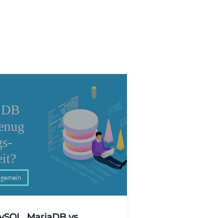
lgemein
ySQL, MariaDB vs.