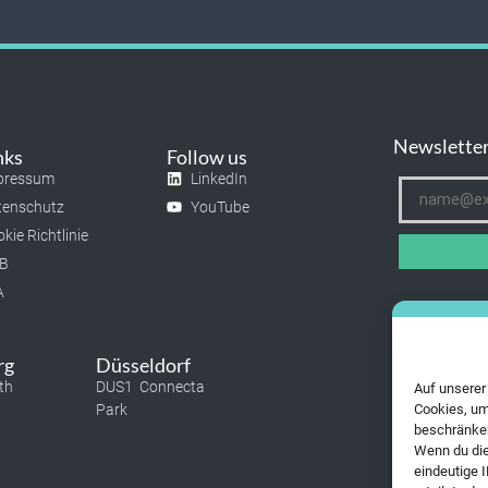
Newslette
nks
Follow us
pressum
LinkedIn
tenschutz
YouTube
kie Richtlinie
B
A
rg
Düsseldorf
th
DUS1 Connecta
Auf unserer
Park
Cookies, um
beschränken
Wenn du die
eindeutige 