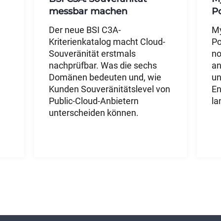
messbar machen
P
Der neue BSI C3A-
My
Kriterienkatalog macht Cloud-
Po
Souveränität erstmals
no
nachprüfbar. Was die sechs
an
Domänen bedeuten und, wie
un
Kunden Souveränitätslevel von
En
Public-Cloud-Anbietern
la
unterscheiden können.