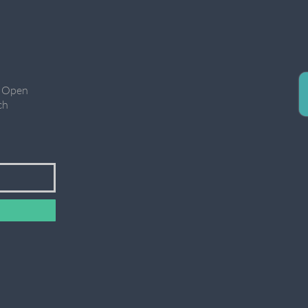
, Open
ch