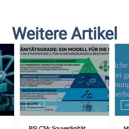
Weitere Artikel
Cloud
Al
BSI C3A: Souveränität
M