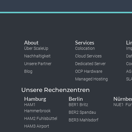
About
Services
Li
Über ScaleUp
Colocation
Im
Nachhaltigkeit
Cloud Services
Da
Unsere Partner
Dedicated Server
Coo
Blog
OCP Hardware
AG
Managed Hosting
SL
Unsere Rechenzentren
Hamburg
Berlin
Nürnbe
HAM1
BER1 Britz
NUE1 Für
Hammerbrook
BER2 Spandau
HAM2 Fuhlsbüttel
BER3 Mahlsdorf
HAM3 Airport