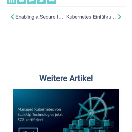
Enabling a Secure Industry 4.0 transition for the Textile Industry with OpenStack based Edge Clouds
Kubernetes Einführung — K8s kurz zusammengefasst
Weitere Artikel