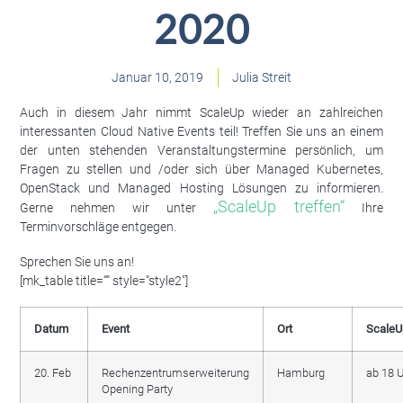
2020
Januar 10, 2019
Julia Streit
Auch in diesem Jahr nimmt ScaleUp wieder an zahlreichen
interessanten Cloud Native Events teil! Treffen Sie uns an einem
der unten stehenden Veranstaltungstermine persönlich, um
Fragen zu stellen und /oder sich über Managed Kubernetes,
OpenStack und Managed Hosting Lösungen zu informieren.
„ScaleUp treffen“
Gerne nehmen wir unter
Ihre
Terminvorschläge entgegen.
Sprechen Sie uns an!
[mk_table title=““ style=“style2″]
Datum
Event
Ort
ScaleU
20. Feb
Rechenzentrumserweiterung
Hamburg
ab 18 
Opening Party