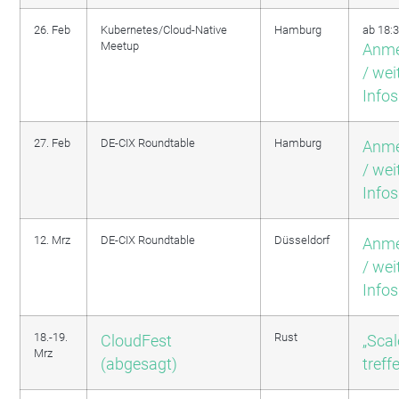
26. Feb
Kubernetes/Cloud-Native
Hamburg
ab 18:3
Meetup
Anme
/ wei
Infos
27. Feb
DE-CIX Roundtable
Hamburg
Anme
/ wei
Infos
12. Mrz
DE-CIX Roundtable
Düsseldorf
Anme
/ wei
Infos
18.-19.
Rust
CloudFest
„Sca
Mrz
(abgesagt)
treff