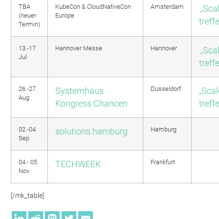
TBA
KubeCon & CloudNativeCon
Amsterdam
„Sca
(neuer
Europe
treff
Termin)
13.-17.
Hannover Messe
Hannover
„Sca
Jul
treff
26.-27.
Düsseldorf
Systemhaus
„Sca
Aug
Kongress Chancen
treff
02.-04.
Hamburg
solutions.hamburg
Sep
04.- 05.
Frankfurt
TECHWEEK
Nov
[/mk_table]