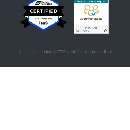
ScaleUp Technologies 2023 © Alle Rechte vorbehalten.