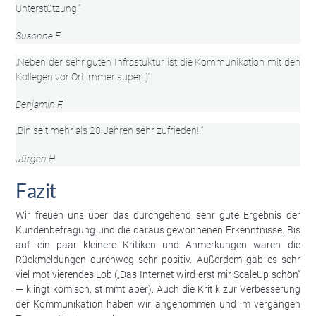
Unterstützung.“
Susanne E.
„Neben der sehr guten Infrastuktur ist die Kommunikation mit den
Kollegen vor Ort immer super :)“
Benjamin F.
„Bin seit mehr als 20 Jahren sehr zufrieden!!“
Jürgen H.
Fazit
Wir freuen uns über das durchgehend sehr gute Ergebnis der
Kundenbefragung und die daraus gewonnenen Erkenntnisse. Bis
auf ein paar kleinere Kritiken und Anmerkungen waren die
Rückmeldungen durchweg sehr positiv. Außerdem gab es sehr
viel motivierendes Lob („Das Internet wird erst mir ScaleUp schön“
— klingt komisch, stimmt aber). Auch die Kritik zur Verbesserung
der Kommunikation haben wir angenommen und im vergangen