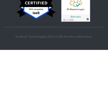
ScaleUp Technologies 2023 © Alle Rechte vorbehalten.