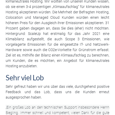
klimaneutrales Hosting. Wir wollten von unseren Kunden wissen,
ob sie einen 3-4 prozentigen „Klimaaufschlag“ für klimaneutrales
Hosting akzeptieren würden. Die Mehrheit der Befragten Hosting,
Colocation und Managed Cloud Kunden würden einen leicht
höheren Preis für den Ausgleich ihrer Emissionen akzeptieren. 31
Prozent gaben dagegen an, dass Sie dies (eher) nicht möchten.
Hintergrund: ScaleUp hat erstmalig für das Jahr 2021 eine
Klimabilanz aufgestellt, die auch Scope 3 Emissionen, wie
vorgelagerte Emissionen für die eingesetzte IT- und Netzwerk-
Hardware sowie auch die CO2e-Vorkette für Grünstrom erfasst.
Ziel ist es, mithilfe der Bilanz einen Klimaaufschlag zu berechnen,
um Kunden, die es möchten, ein Angebot für klimaneutrales
Hosting anzubieten.
Sehr viel Lob
Sehr gefreut haben wir uns über das viele, durchgehend positive
Feedback und das Lob, dass uns die Kunden erneut
ausgesprochen haben.
„Ein großes Lob an den technischen Support insbesondere Herrn
Siegling. Immer schnell und kompetent, vielen Dank für die gute